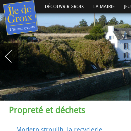
DÉCOUVRIR GROIX
LA MAIRIE
JE
Propreté et déchets
Modern strouilh, la recyclerie