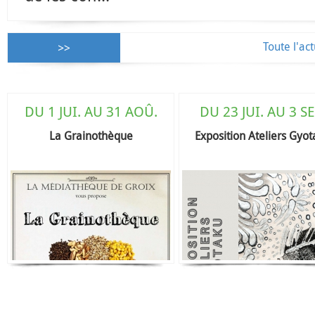
Toute l'act
DU 1 JUI. AU 31 AOÛ.
DU 7 AU 28 AOÛT
MARDI 11 AOÛT
DU 23 JUI. AU 3 SE
VENDREDI 14 AO
DIMANCHE 9 AO
MARDI 11 AOÛT 10H30 ENTRE
Rendez-vous contes !
La Grainothèque
Exposition Ateliers Gyo
DIMANCHE 9 AOÛT 18H
RENDEZ – VOUS CINEK
CIEL ET TERRE
PASSAGE