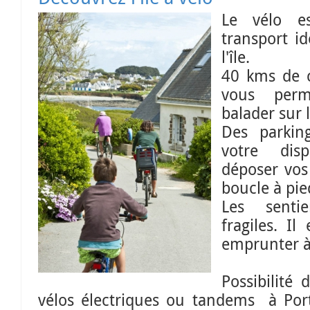
Le vélo e
transport i
l'île.
40 kms de c
vous perm
balader sur l
Des parkin
votre dis
déposer vos
boucle à pie
Les senti
fragiles. Il
emprunter à
Possibilité 
vélos électriques ou tandems à Por