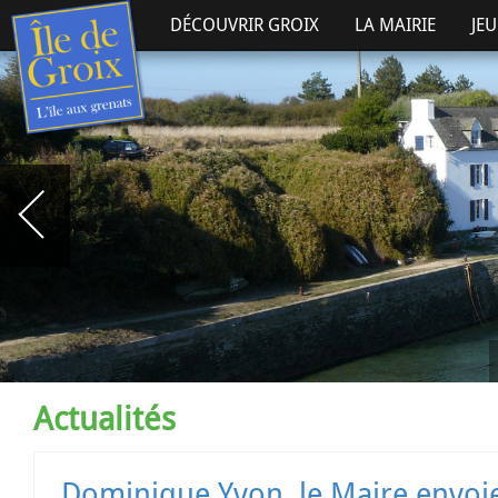
DÉCOUVRIR GROIX
LA MAIRIE
JE
Actualités
Dominique Yvon, le Maire envoie sa démission à