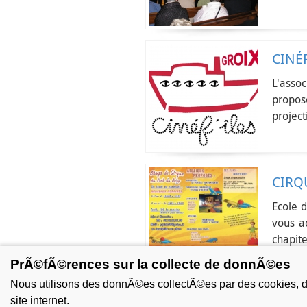
CINÉF
L'assoc
propo
project
CIRQ
Ecole d
vous ac
chapite
PrÃ©fÃ©rences sur la collecte de donnÃ©es
Nous utilisons des donnÃ©es collectÃ©es par des cookies, des 
site internet.