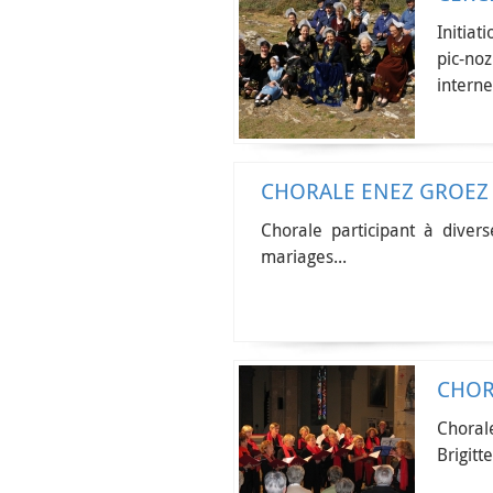
Initiat
pic-no
interne
CHORALE ENEZ GROEZ
Chorale participant à diver
mariages...
CHOR
Choral
Brigit