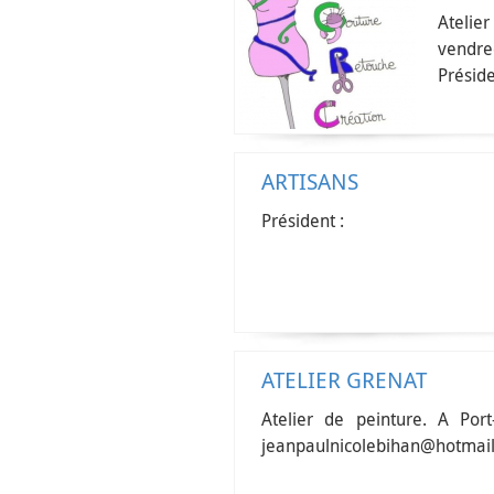
Atelie
vendr
Présid
ARTISANS
Président :
ATELIER GRENAT
Atelier de peinture. A Por
jeanpaulnicolebihan@hotmail