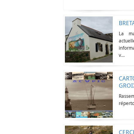
BRET
La ma
actuel
inform
v...
CART
GROI
Rassem
réperto
CERC