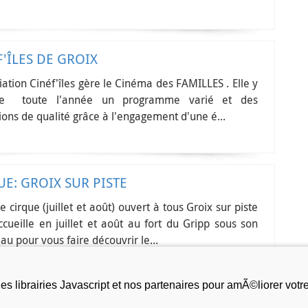
'ÎLES DE GROIX
iation Cinéf'îles gère le Cinéma des FAMILLES . Elle y
se toute l'année un programme varié et des
ions de qualité grâce à l'engagement d'une é...
UE: GROIX SUR PISTE
e cirque (juillet et août) ouvert à tous Groix sur piste
cueille en juillet et août au fort du Gripp sous son
au pour vous faire découvrir le...
librairies Javascript et nos partenaires pour amÃ©liorer votre 
Page(s):
1
2
3
4
5
6