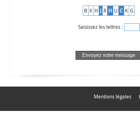
B
X
H
J
R
H
U
C
K
G
Saisissez les lettres :
Mentions légales