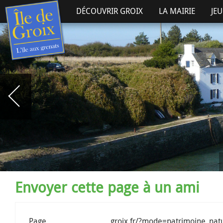
DÉCOUVRIR GROIX
LA MAIRIE
JE
Envoyer cette page à un ami
Page
groix.fr/?mode=patrimoine_nat