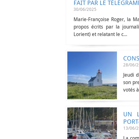
FAIT PAR LE TÉLÉGRA
30/06/2025
Marie-Françoise Roger, la Ma
propos écrits par la journa
Lorient) et relatant le c...
CONS
28/06/
Jeudi 
son pr
votés à
UN L
PORT
13/06/
La com