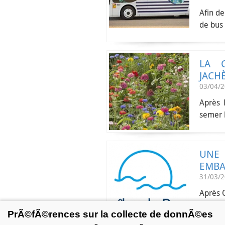
Afin d
de bus 
LA 
JACH
03/04/
Après 
semer l
UNE 
EMBA
31/03/
Après O
organis
PrÃ©fÃ©rences sur la collecte de donnÃ©es