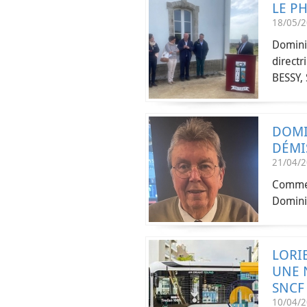
LE P
18/05/
Domin
directr
BESSY, 
DOMI
DÉMI
21/04/
Comme i
Dominiq
LORI
UNE 
SNCF
10/04/