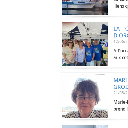
iliens q
LA 
D'OR
12/06/
A l'oc
aux côté
MARI
GROI
21/05/
Marie-F
prend l